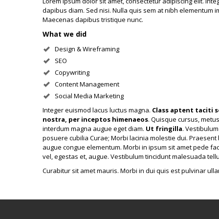
Lorem ipsum dolor sit amet, consectetur adipiscing elit. Int
dapibus diam. Sed nisi. Nulla quis sem at nibh elementum imp
Maecenas dapibus tristique nunc.
What we did
Design & Wireframing
SEO
Copywriting
Content Management
Social Media Marketing
Integer euismod lacus luctus magna.
Class aptent taciti 
nostra, per inceptos himenaeos
. Quisque cursus, metus
interdum magna augue eget diam.
Ut fringilla
. Vestibulum
posuere cubilia Curae; Morbi lacinia molestie dui. Praesent 
augue congue elementum. Morbi in ipsum sit amet pede facili
vel, egestas et, augue. Vestibulum tincidunt malesuada tellus
Curabitur sit amet mauris. Morbi in dui quis est pulvinar ull