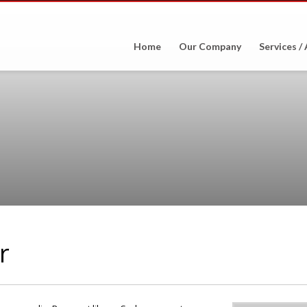
Home
Our Company
Services /
r