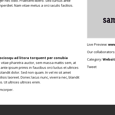
eger nec odio. Praesent libero. Sed cursus ante
erdiet. Nam vitae metus a orci iaculis facilisis.
Live Preview:
www
Our collaborators
sociosqu ad litora torquent per conubia
Category:
Websit
 vitae pharetra auctor, sem massa mattis sem, at
Tweet
 ante ipsum primis in faucibus orci luctus et ultrices
blandit dolor. Sed non quam. In vel mi sit amet
sis laoreet. Donec lacus nunc, viverra nec, blandit
. Ut ultrices ultrices enim.
amcorper.